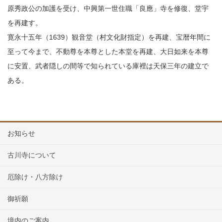
原秀政公の加護を受け、中興第一世住職「良應」寺を修復、堂宇
を再建す。
寛永十五年（1639）観音堂（村文化財指定）を再建、宝暦年間に
至って今まで、不動尊を本尊とした本堂を再建、大日如来を本尊
に安置、武者隠しの間等で知られている庫裡は天保三年の建立で
ある。
お知らせ
古川寺について
厄除け・八方除け
御祈願
境内のご案内