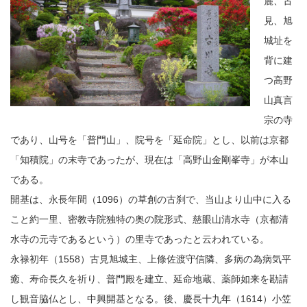
麓、古
見、旭
城址を
背に建
つ高野
山真言
宗の寺
であり、山号を「普門山」、院号を「延命院」とし、以前は京都
「知積院」の末寺であったが、現在は「高野山金剛峯寺」が本山
である。
開基は、永長年間（1096）の草創の古刹で、当山より山中に入る
こと約一里、密教寺院独特の奥の院形式、慈眼山清水寺（京都清
水寺の元寺であるという）の里寺であったと云われている。
永禄初年（1558）古見旭城主、上條佐渡守信隣、多病の為病気平
癒、寿命長久を祈り、普門殿を建立、延命地蔵、薬師如来を勘請
し観音脇仏とし、中興開基となる。後、慶長十九年（1614）小笠